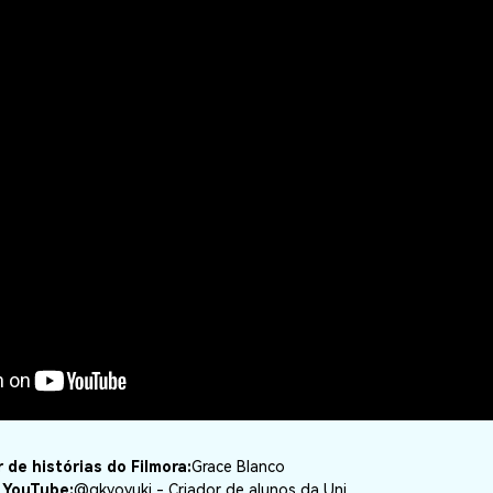
 de histórias do Filmora:
Grace Blanco
 YouTube:
@gkyoyuki - Criador de alunos da Uni