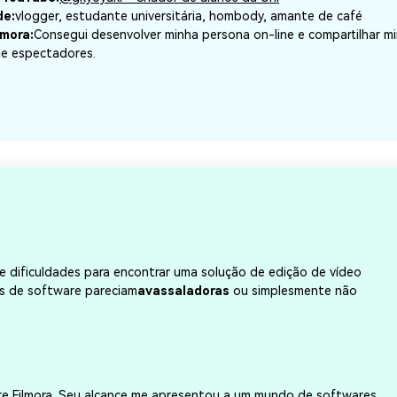
de:
vlogger, estudante universitária, hombody, amante de café
lmora:
Consegui desenvolver minha persona on-line e compartilhar mi
de espectadores.
ve dificuldades para encontrar uma solução de edição de vídeo
s de software pareciam
avassaladoras
ou simplesmente não
e Filmora. Seu alcance me apresentou a um mundo de softwares