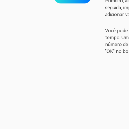
Primeiro, 
seguida, im
adicionar v
Você pode r
tempo. Uma
número de c
"OK" no bot