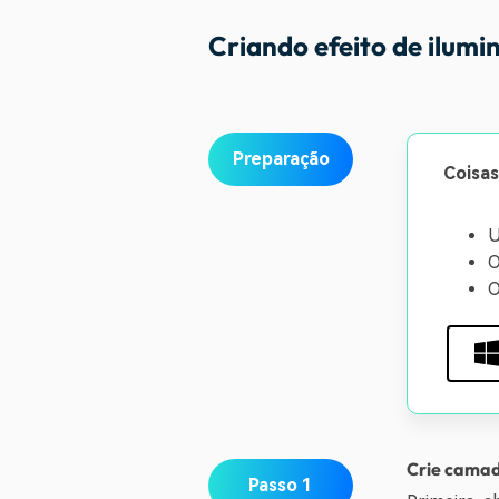
Criando efeito de ilum
Preparação
Coisas
U
O
O
Crie camad
Passo 1