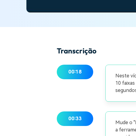
Transcrição
00:18
Neste ví
10 faixas
segundos 
00:33
Mude o "N
a ferrame