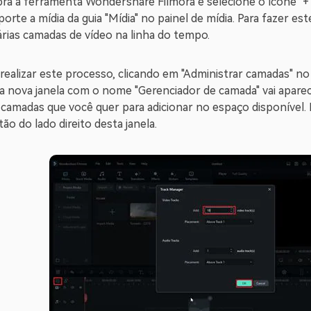
abra a ferramenta Wondershare Filmora e selecione o ícone "+
porte a mídia da guia "Mídia" no painel de mídia. Para fazer est
árias camadas de vídeo na linha do tempo.
ealizar este processo, clicando em "Administrar camadas" no 
 nova janela com o nome "Gerenciador de camada" vai aparec
amadas que você quer para adicionar no espaço disponível. Pa
ão do lado direito desta janela.