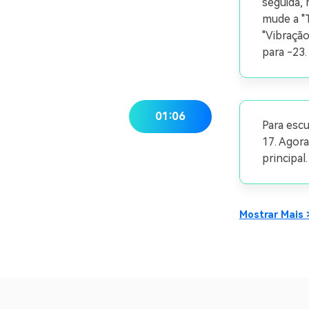
seguida, 
mude a "T
"Vibração
para -23.
01:06
Para escu
17. Agor
principal
Mostrar Mais 