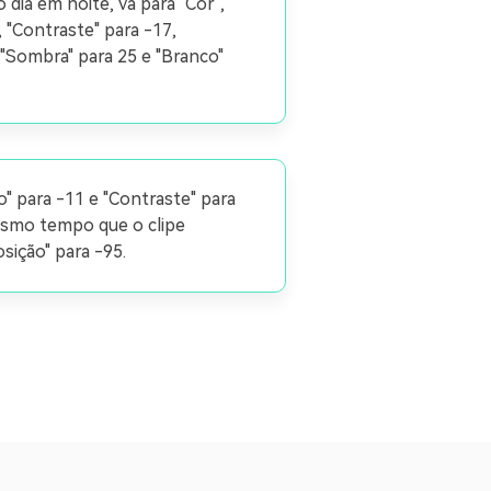
 dia em noite, vá para "Cor",
, "Contraste" para -17,
 "Sombra" para 25 e "Branco"
o" para -11 e "Contraste" para
mesmo tempo que o clipe
sição" para -95.