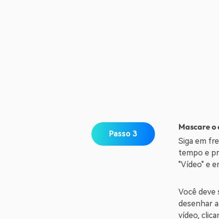
Mascare o 
Passo 3
Siga em fre
tempo e pro
"Vídeo" e e
Você deve 
desenhar a
vídeo, clic