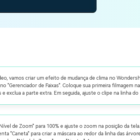
Ver todos os produtos
Teste Grátis
Teste Grátis
Teste Grátis
deo, vamos criar um efeito de mudança de clima no Wondershar
 no "Gerenciador de Faixas". Coloque sua primeira filmagem n
e exclua a parte extra. Em seguida, ajuste o clipe na linha d
ível de Zoom" para 100% e ajuste o zoom na posição da tela. 
nta "Caneta" para criar a máscara ao redor da linha das árvo