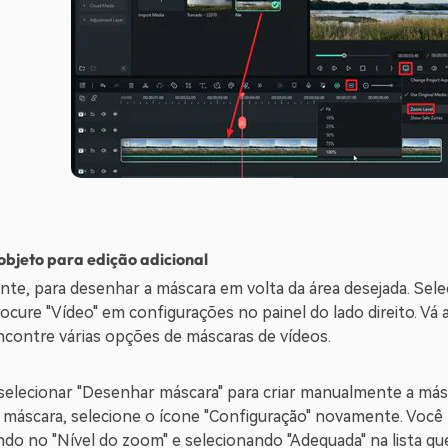
objeto para edição adicional
nte, para desenhar a máscara em volta da área desejada. Sele
cure "Vídeo" em configurações no painel do lado direito. Vá 
ncontre várias opções de máscaras de vídeos.
selecionar "Desenhar máscara" para criar manualmente a másc
 máscara, selecione o ícone "Configuração" novamente. Voc
ando no "Nível do zoom" e selecionando "Adequada" na lista que