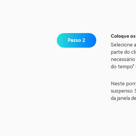
Coloque as
Passo 2
Selecione 
parte do cl
necessário 
do tempo" 
Neste ponto
suspenso. 
da janela d