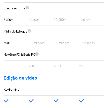
Efeitos sonoros
10.000+
3.300+
10.000+
10.000+
Mídia de Estoque
600+
1,5 milhões
1,5 milhões
1,5 milhões
NewBlue FX & Boris FX
200+
200+
200+
Edição de vídeo
Keyframing